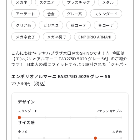
メガネ
スクエア
プラスチック
メタル
アセテート
合金
グレー系
スタンダード
クリア系
ビジネス
秋コーデ
冬コーデ
メガネ女子
メガネ男子
EMPORIO ARMANI
こんにちは🐾 アヤハプラザ水口店のSHINOです！💧 今回は
【エンポリオアルマーニ EA3275D 5029 グレー 56】のご紹介
です！ 日本人の顔にフィットするよう設計された「ジャパン
コレクション」、美しいフォルムと機能性を両立したフレー
ム！ 調整しやすいグースネックタイプのノーズパッドを採用
エンポリオアルマーニ EA3275D 5029 グレー 56
し、鼻の高さや幅に合わせて微調整ができるのでまつ毛が当
23,540円（税込）
たりにくく、ズレにくいといったより快適なかけ心地を実現
してくれます✨ フロントには軽量で質感の良いアセテートの
フロントと細身のメタルのテンプルを合わせたコンビネーシ
デザイン
ョンで日常に溶け込みやすいデザインとなっています！ 特に
注目ポイントとしてはこの艶のある透き通ったシャイニート
スタンダード
ファッショナブル
ランスパレントグレーモデルの黒縁ほど印象が強くならず、
顔馴染みが非常に良く、マットシルバーのメタルの組み合わ
サイズ感
せがスタイリッシュで清潔感のある雰囲気を出してくれま
す！🩶 形としては直線的ですっきりとしたスクエア形状は、
小さめ
大きめ
顔を引き締め、シャープでカッコいい印象を演出します！ま