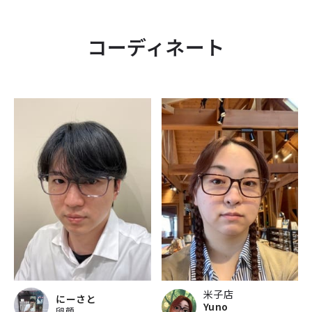
コーディネート
米子店
にーさと
Yuno
卵顔