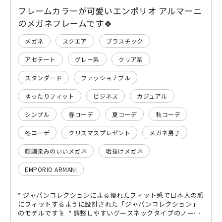
フレームカラーが可愛いエンポリオ アルマーニ
のメガネフレームです🍀
メガネ
スクエア
プラスチック
アセテート
グレー系
クリア系
スタンダード
ファッショナブル
ゆったりフィット
ビジネス
カジュアル
シンプル
春コーデ
夏コーデ
秋コーデ
冬コーデ
クリスマスプレゼント
メガネ男子
顔馴染みのいいメガネ
垢抜けメガネ
EMPORIO ARMANI
* ジャパンコレクションによる優れたフィット感で日本人の顔
にフィットするように設計された「ジャパンコレクション」
のモデルです☝️ * 調整しやすいグースネックタイプのノーズ
パッドを採用しており、快適なかけ心地を実現しています。