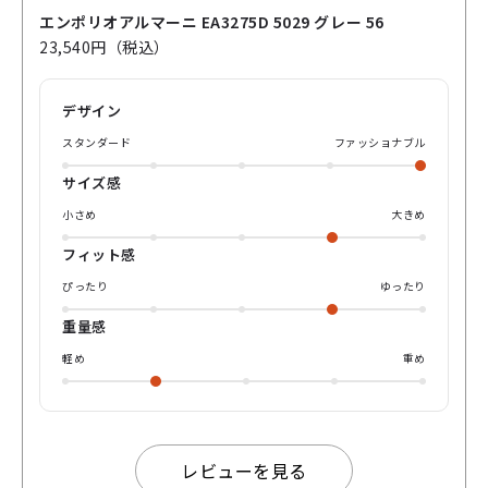
* アセテート（フロント）とメタル（テンプル）を組み合わせ
エンポリオアルマーニ EA3275D 5029 グレー 56
たコンビネーションデザインで、日常に溶け込みやすく、ビ
23,540円（税込）
ジネスシーンにもおすすめのフレームです。 これらの特徴か
ら、「快適なかけ心地」と「洗練されたデザイン」がおすす
めのポイントです。
デザイン
スタンダード
ファッショナブル
サイズ感
小さめ
大きめ
フィット感
ぴったり
ゆったり
重量感
軽め
重め
レビューを見る