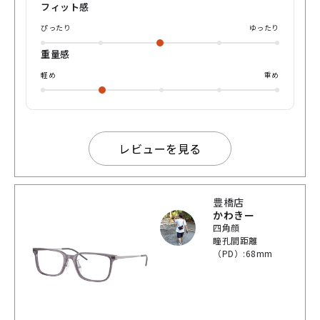
た、主張しすぎない細身のデザインとグレーは、カジュアル
フィット感
なファッションにはもちろんスーツスタイルでの仕事用のメ
ぴったり
ゆったり
ガネとしても相性抜群！💻まさにグレーが遊び心を演出し、
日常にスタイリッシュさを追加できる一本です！ 個人的には
重量感
今までのエンポリオアルマーニよりかけやすく軽い、顔の印
象をスッキリと引き締めながらも目元が重くなりすぎないメ
軽め
重め
ガネだと思います🤩 是非この機会にお試しください！ それで
は！たくさんよい出会いがありますように！
レビューを見る
豊橋店
かわきー
四角顔
瞳孔間距離
（PD）:68mm