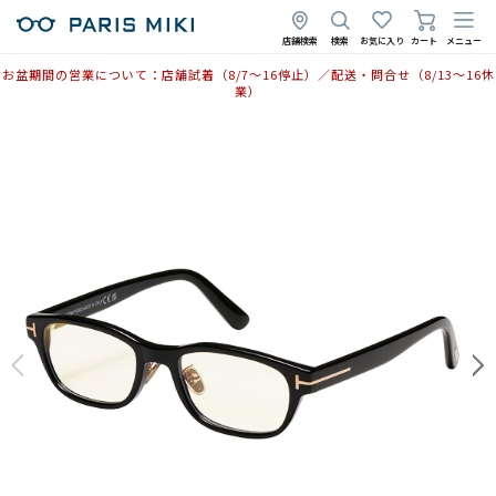
店舗検索
検索
お気に入り
カート
メニュー
お盆期間の営業について：店舗試着（8/7〜16停止）／配送・問合せ（8/13〜16休
業）