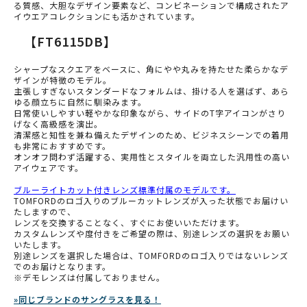
る質感、大胆なデザイン要素など、コンビネーションで構成されたア
イウエアコレクションにも活かされています。
【FT6115DB】
シャープなスクエアをベースに、角にやや丸みを持たせた柔らかなデ
ザインが特徴のモデル。
主張しすぎないスタンダードなフォルムは、掛ける人を選ばず、あら
ゆる顔立ちに自然に馴染みます。
日常使いしやすい軽やかな印象ながら、サイドのT字アイコンがさり
げなく高級感を演出。
清潔感と知性を兼ね備えたデザインのため、ビジネスシーンでの着用
も非常におすすめです。
オンオフ問わず活躍する、実用性とスタイルを両立した汎用性の高い
アイウェアです。
ブルーライトカット付きレンズ標準付属のモデルです。
TOMFORDのロゴ入りのブルーカットレンズが入った状態でお届けい
たしますので、
レンズを交換することなく、すぐにお使いいただけます。
カスタムレンズや度付きをご希望の際は、別途レンズの選択をお願い
いたします。
別途レンズを選択した場合は、TOMFORDのロゴ入りではないレンズ
でのお届けとなります。
※デモレンズは付属しておりません。
»同じブランドのサングラスを見る！