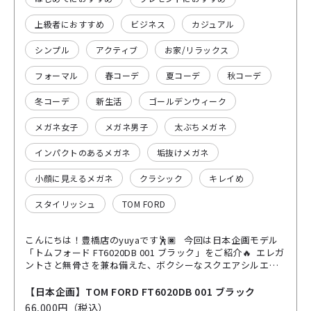
上級者におすすめ
ビジネス
カジュアル
シンプル
アクティブ
お家/リラックス
フォーマル
春コーデ
夏コーデ
秋コーデ
冬コーデ
新生活
ゴールデンウィーク
メガネ女子
メガネ男子
太ぶちメガネ
インパクトのあるメガネ
垢抜けメガネ
小顔に見えるメガネ
クラシック
キレイめ
スタイリッシュ
TOM FORD
こんにちは！豊橋店のyuyaです🕺🏿 今回は日本企画モデル
「トムフォード FT6020DB 001 ブラック」をご紹介🔥 エレガ
ントさと無骨さを兼ね備えた、ボクシーなスクエアシルエッ
トが特徴の一本です😎 まずこのフレーム、シンプルなのに
圧倒的な存在感！ ブラック×ゴールドの組み合わせが大人っ
【日本企画】TOM FORD FT6020DB 001 ブラック
ぽく、かけるだけで一気に“格”が上がる感じ👌 サイズ感はや
66,000円（税込）