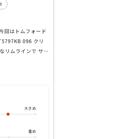
め
 今回はトムフォード
97KB 096 クリ
なリムラインで サイ
のモデルはキレイなク
飽きてきた方」 「人
イテムですよっ❗️
け心地は相変わらず
は最初から ブランド
大きめ
いますので レンズ交
が嬉しいポイントな
ちゃ使えてカッコいい
重め