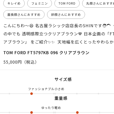
キレイめ
フェミニン
TOM FORD
丸顔さんにおすす
面長顔さんにおすすめ
卵顔さんにおすすめ
こんにちわ〜😆 名古屋ラシック店店長のSHINです🧑‍
の中でも 透明感際立つクリアブラウン🤎 日本企画の「FT57
アブラウン」 をご紹介✨✨ 天地幅を広くとったやわらか
ズ感とフィット感はゆったり仕様です🙆🏻 とにかくこ
TOM FORD FT5797KB 096 クリアブラウン
リアブラウンの アセテート生地が特徴です😙 「黒縁に
55,000円（税込）
とは違うトムフォードを掛けたい方」 にはドンピシャのア
また、アタシも日々トムフォードを愛用していますが 掛
サイズ感
かなりいいですよ👍🏻 そして、トムフォードのフレーム
ファッショナブル
小さめ
ロゴ入りのブルーライトカットレンズが 標準装備されて
重量感
換しなくてもそのまますぐに ダテメガネとして使えるの
んですっ🥹 度を入れても…ダテメガネでも… めちゃく
ゆったり
軽め