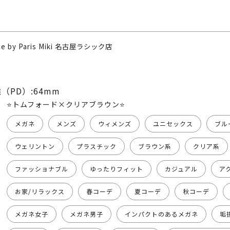
nce by Paris Miki 名古屋ラシック店
（PD）:64mm
⭐️トムフォード×クリアブラウン⭐️
メガネ
メンズ
ウィメンズ
ユニセックス
ブル
ウェリントン
プラスチック
ブラウン系
クリア系
ファッショナブル
ゆったりフィット
カジュアル
ア
お家/リラックス
春コーデ
夏コーデ
秋コーデ
メガネ女子
メガネ男子
インパクトのあるメガネ
垢