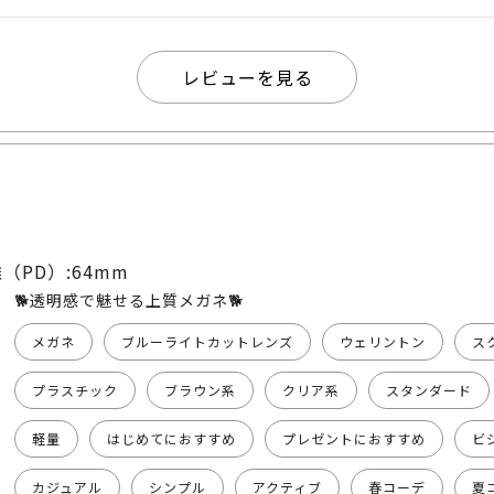
❗️ そして、醸し出されるラグジュアリー感💎💎 名古屋
性問わず 多く選ばれるアイテムとなっております👫 ぜ
頭にて お試しになってみて下さいねっ🐶
レビューを見る
（PD）:64mm
🐕透明感で魅せる上質メガネ🐕
メガネ
ブルーライトカットレンズ
ウェリントン
ス
プラスチック
ブラウン系
クリア系
スタンダード
軽量
はじめてにおすすめ
プレゼントにおすすめ
ビ
カジュアル
シンプル
アクティブ
春コーデ
夏