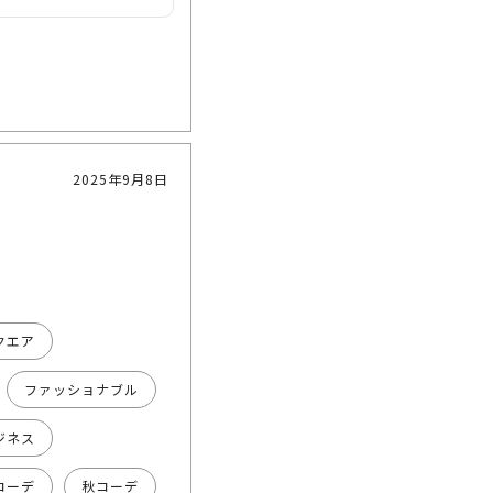
ラシック店では男性女
ひ、オンライン又は店
2025年9月8日
クエア
ファッショナブル
ジネス
コーデ
秋コーデ