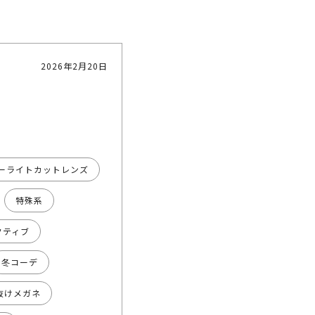
2026年2月20日
ーライトカットレンズ
特殊系
クティブ
冬コーデ
抜けメガネ