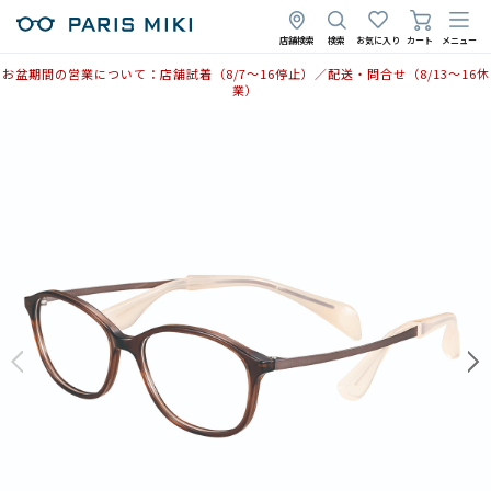
店舗検索
検索
お気に入り
カート
メニュー
お盆期間の営業について：店舗試着（8/7〜16停止）／配送・問合せ（8/13〜16休
業）