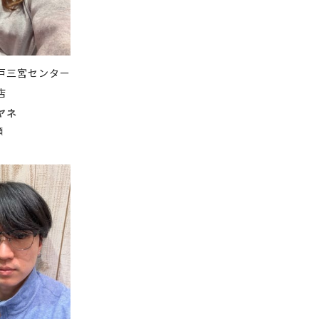
戸三宮センター
店
ヤネ
顔