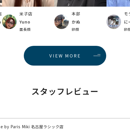
店
米子店
本部
モ
a
Yuno
かぬ
に
面長顔
卵顔
卵
VIEW MORE
スタッフレビュー
nce by Paris Miki 名古屋ラシック店