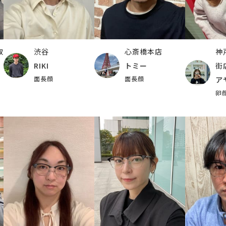
取
渋谷
心斎橋本店
神
RIKI
トミー
街
面長顔
面長顔
ア
卵