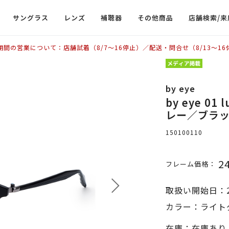
サングラス
レンズ
補聴器
その他商品
店舗検索/来
期間の営業について：店舗試着（8/7〜16停止）／配送・問合せ（8/13〜16
by eye
by eye 0
レー／ブラッ
150100110
2
フレーム価格：
取扱い開始日：2
カラー：ライト
在庫：在庫あり