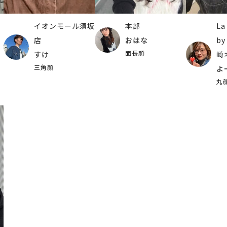
イオンモール須坂
本部
La
店
おはな
by
面長顔
すけ
崎
三角顔
よ
丸