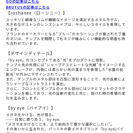
GQの記事はこちら
BRUTUSの記事はこちら
【roshanee（ローシニー）】
スッキリと細身なリムが繊細なイメージを演出するメタルモデル。
大きめなボストンのレンズシェイプは、今らしいスタイルを表現して
います。
ブランドのキーカラーとなる“ブルー”のカラーリングが施された丁番
のネジは、テンプルを開閉してもネジが緩みにくい機能的な側面も持
ち合わせています。
【デザインディテール】
「by eye」のコンセプトである“光”をプロダクトに投影。
テンプル先の外側には"シャープでストレートな光線"をイメージする
エングレープが、内側には柔らかい光の溜まりを表現した"水面の反
射光"が巧みにデザインされています。
また、テンプルのメタル部分を凸型に造形することで、光の反射によ
りシャープなコントラストを演出。
さらに、フロントとテンプルのメタル部分にはツヤとマットのグラデ
ーションを施しており、光の反射の変化と共に、掛けた時の表情の変
化を生み出します。
【by eye（バイアイ）】
メガネをかける、光が宿る。
── 日常に寄り添う、 by eye.
“メガネをかけることを、より前向きで豊かな選択にしたい”。
その思いから生まれた、パリミキの新メガネブランド「by eye(バイ