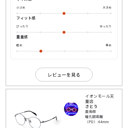
大きめなボストンのレンズシェイプが今らしいトレンドのス
タイルを表現するメタルモデル。ボストン型は上品さや優し
小さめ
大きめ
い雰囲気を出しやすいデザインです。 グレーのフレームは顔
の輪郭を引き締めて見せる効果があり、すっきりとしたシャ
フィット感
ープな印象や上品な印象を与えてくれます。また、ブラック
ぴったり
ゆったり
ほど主張が強くなく、絶妙なバランスを持ったカラーあるか
らえこそ、どのような服装や場所でも品良く、さりげなく個
重量感
性を演出したい場合に最適なメガネです。 個人的には細いメ
タルなので気付きにくいですが、シルバーの艶ありとマット
軽め
重め
のグラデーションが光の反射の変化と共に、かけた時の表情
の変化を引き出すところはお気に入りです！！ サイズ違いの
49サイズよりは少し大きめであるからこそ、ゆったり掛けた
い方、眼鏡を少し目立たせたい方などにはオススメ！ あなた
はところどころにある自然な変化にあなたは気づくだろう
レビューを見る
か？ 実際にその変化を気づき、さりげない特別感を出したメ
ガネを日常の一部にしていただきたい。 是非この機会にお試
しください！ それでは！たくさんよい出会いがありますよう
に！
イオンモール天
童店
さとう
面長顔
瞳孔間距離
（PD）:64mm