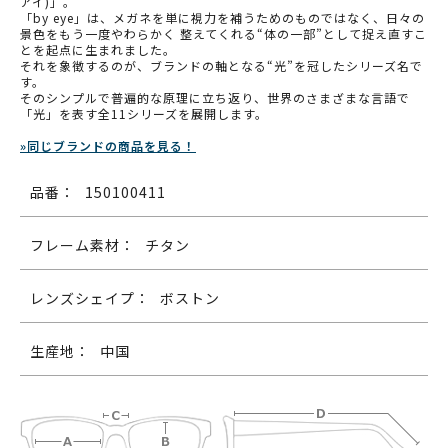
アイ)」。
「by eye」は、メガネを単に視力を補うためのものではなく、日々の
景色をもう一度やわらかく 整えてくれる“体の一部”として捉え直すこ
とを起点に生まれました。
それを象徴するのが、ブランドの軸となる“光”を冠したシリーズ名で
す。
そのシンプルで普遍的な原理に立ち返り、世界のさまざまな言語で
「光」を表す全11シリーズを展開します。
»同じブランドの商品を見る！
品番：
150100411
フレーム素材：
チタン
レンズシェイプ：
ボストン
生産地：
中国