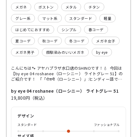
メガネ
ボストン
メタル
チタン
グレー系
マット系
スタンダード
軽量
はじめてにおすすめ
シンプル
春コーデ
夏コーデ
秋コーデ
冬コーデ
メガネ女子
メガネ男子
顔馴染みのいいメガネ
by eye
こんにちは🐾 アヤハプラザ水口店のSHINOです！💧 今回は
【by eye 04 roshanee（ローシニー） ライトグレー 51】の
ご紹介です！ 『「रोशनी（ローシニー）」:ヒンディー語で
「光」を意味する言葉。ポジティブな意味合いを持つ言葉と
して広く認識されているそう。』 “メガネをかけることを、
by eye 04 roshanee（ローシニー） ライトグレー 51
より前向きで豊かな選択にしたい”の思いからから生まれた新
19,800円（税込）
ブランド［by eye］ ⭐️メタルフレームでの光の反射で様々な
表情を引き出す横方向でツヤとマットのグラデーション🌆
⭐️「地球の色」「ピュアさ」を表現した丁番トップのブルーカ
デザイン
ラーリング🌏 ⭐️水面に光が反射する「ミナモ」を表現、柔ら
かい光の移ろいを表現したモダン内側🩵 ⭐️鼻パットに刻まれ
スタンダード
ファッショナブル
た英文字「LOVE」❤️ “よく見ると気づく”が忍ばされているメ
ガネたち スッキリと細身なリムが繊細なイメージを演出し、
サイズ感