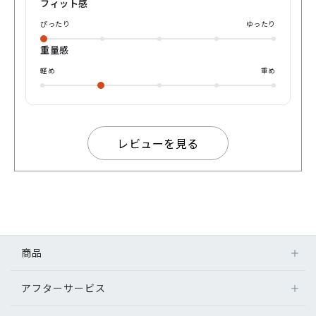
角張った顔立ちを和らげ、見る人に「優しそう」「誠実そ
フィット感
う」という安心感を与えますね！ ブラックのフレームは視線
ぴったり
ゆったり
を自然と目元に集めるため、かけるだけで表情全体に知的で
落ち着いた印象と顔立ちを引き締めスッキリした印象を与
重量感
え、特に日常使いしやすいカラーであり、ビジネスシーンか
らカジュアルなシーンといった幅広い場面でスタイルを選ば
軽め
重め
ずに使用できる汎用性の良さもあります！ 個人的には細いメ
タルなので気付きにくいですが、ブラックの艶ありとマット
のグラデーションが自然とメガネの良さを引き出すところは
お気に入りです！！ 50サイズよりは少し小さめであり、度数
が強い方、女性やお顔の小さい方などにはよりオススメ！ あ
レビューを見る
なたはところどころにある自然な変化にあなたは気づくだろ
うか？ 実際にその変化を気づき、さりげない特別感を出した
メガネを日常の一部にしていただきたい。 是非この機会にお
試しください！ それでは！たくさんよい出会いがありますよ
うに！
商品
アフターサービス