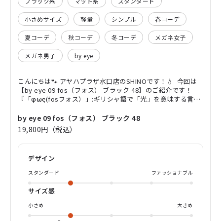
ブラック系
マット系
スタンダード
小さめサイズ
軽量
シンプル
春コーデ
夏コーデ
秋コーデ
冬コーデ
メガネ女子
メガネ男子
by eye
こんにちは🐾 アヤハプラザ水口店のSHINOです！💧 今回は
【by eye 09 fos（フォス） ブラック 48】のご紹介です！
『「φως(fosフォス）」:ギリシャ語で「光」を意味する言
葉。日差しのような自然の光から、人工的な光、さらには抽
象的な「希望の光」まで、幅広い意味で使われる。』 “メガ
by eye 09 fos（フォス） ブラック 48
ネをかけることを、より前向きで豊かな選択にしたい”の思い
19,800円（税込）
からから生まれた新ブランド［by eye］ ⭐️メタルフレームで
の光の反射で様々な表情を引き出す横方向でツヤとマットの
グラデーション🌆 ⭐️「地球の色」「ピュアさ」を表現した丁
デザイン
番トップのブルーカラーリング🌏 ⭐️水面に光が反射する「ミ
ナモ」を表現、柔らかい光の移ろいを表現したモダン内側🩵
スタンダード
ファッショナブル
⭐️鼻パットに刻まれた英文字「LOVE」❤️ “よく見ると気づ
く”が忍ばされているメガネたち ノージェンダーで掛けこな
サイズ感
せるオールラウンドなオーバルスタイルは、1990年代後半の
トレンドを表現。このオーバルは親しみやすさと知性が共存
小さめ
大きめ
する絶妙なバランスが魅力です。特に直線が少ないからこそ