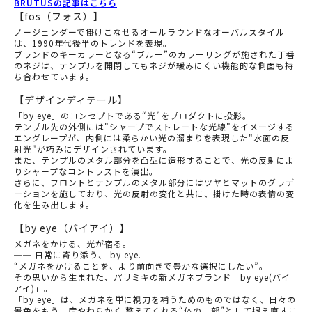
BRUTUSの記事はこちら
【fos（フォス）】
ノージェンダーで掛けこなせるオールラウンドなオーバルスタイル
は、1990年代後半のトレンドを表現。
ブランドのキーカラーとなる“ブルー”のカラーリングが施された丁番
のネジは、テンプルを開閉してもネジが緩みにくい機能的な側面も持
ち合わせています。
【デザインディテール】
「by eye」のコンセプトである“光”をプロダクトに投影。
テンプル先の外側には"シャープでストレートな光線"をイメージする
エングレープが、内側には柔らかい光の溜まりを表現した"水面の反
射光"が巧みにデザインされています。
また、テンプルのメタル部分を凸型に造形することで、光の反射によ
りシャープなコントラストを演出。
さらに、フロントとテンプルのメタル部分にはツヤとマットのグラデ
ーションを施しており、光の反射の変化と共に、掛けた時の表情の変
化を生み出します。
【by eye（バイアイ）】
メガネをかける、光が宿る。
── 日常に寄り添う、 by eye.
“メガネをかけることを、より前向きで豊かな選択にしたい”。
その思いから生まれた、パリミキの新メガネブランド「by eye(バイ
アイ)」。
「by eye」は、メガネを単に視力を補うためのものではなく、日々の
景色をもう一度やわらかく 整えてくれる“体の一部”として捉え直すこ