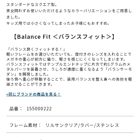
スタンダードなスクエア型。
男女問わずお使いいただけるようなカラーバリエーションをご用意し
ました。
キッズ用では小さくなってしまったお子様にもおすすめ。
【Balance Fit ＜バランスフィット＞】
「バランス良くフィットする！」
軽いフレームをお選びいただいても、度付きのレンズを入れることで
メガネの重心が前方に偏り、軽さを感じにくくなってしまいます。
バランスフィットではテンプルエンドチップに片方で約1グラムのメ
タルパーツを装着させ、うしろが適度に重くなるよう「バランサーモ
ダン」を開発しました。
後ろ側へ重心が移動することで、装用バランスを整え鼻への負担を軽
減させることができます。
»同じブランドの商品を見る！
品番：
155000222
フレーム素材：
リルサンクリア/ラバー/ステンレス