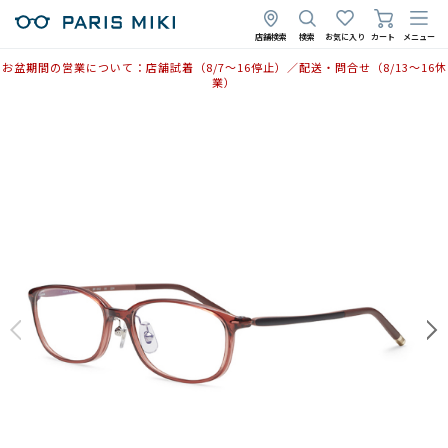
店舗検索
検索
お気に入り
カート
メニュー
お盆期間の営業について：店舗試着（8/7〜16停止）／配送・問合せ（8/13〜16休
業）