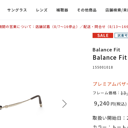
サングラス
レンズ
補聴器
その他商品
店舗検索/来
期間の営業について：店舗試着（8/7〜16停止）／配送・問合せ（8/13〜16
Balance Fit
Balance F
155001018
プレミアムバザー
13
フレーム価格：
9,240
円(税込)
取扱い開始日：2
カラー：トートイ