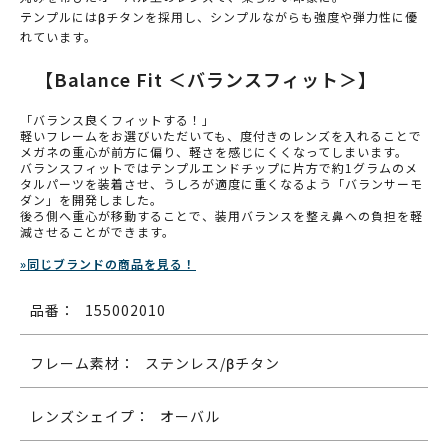
テンプルにはβチタンを採用し、シンプルながらも強度や弾力性に優
れています。
【Balance Fit ＜バランスフィット＞】
「バランス良くフィットする！」
軽いフレームをお選びいただいても、度付きのレンズを入れることで
メガネの重心が前方に偏り、軽さを感じにくくなってしまいます。
バランスフィットではテンプルエンドチップに片方で約1グラムのメ
タルパーツを装着させ、うしろが適度に重くなるよう「バランサーモ
ダン」を開発しました。
後ろ側へ重心が移動することで、装用バランスを整え鼻への負担を軽
減させることができます。
»同じブランドの商品を見る！
品番：
155002010
フレーム素材：
ステンレス/βチタン
レンズシェイプ：
オーバル