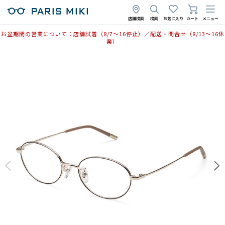
店舗検索
検索
お気に入り
カート
メニュー
お盆期間の営業について：店舗試着（8/7〜16停止）／配送・問合せ（8/13〜16休
業）