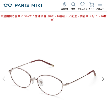
店舗検索
検索
お気に入り
カート
メニュー
お盆期間の営業について：店舗試着（8/7〜16停止）／配送・問合せ（8/13〜16休
業）