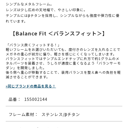
シンプルなメタルフレーム。
レンズは少し広めの天地幅で、やさしい印象に。
テンプルにはβチタンを採用し、シンプルながらも強度や弾力性に優
れています。
【Balance Fit ＜バランスフィット＞】
「バランス良くフィットする！」
軽いフレームをお選びいただいても、度付きのレンズを入れることで
メガネの重心が前方に偏り、軽さを感じにくくなってしまいます。
バランスフィットではテンプルエンドチップに片方で約1グラムのメ
タルパーツを装着させ、うしろが適度に重くなるよう「バランサーモ
ダン」を開発しました。
後ろ側へ重心が移動することで、装用バランスを整え鼻への負担を軽
減させることができます。
»同じブランドの商品を見る！
品番：
155002144
フレーム素材：
ステンレス/βチタン