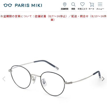
店舗検索
検索
お気に入り
カート
メニュー
お盆期間の営業について：店舗試着（8/7〜16停止）／配送・問合せ（8/13〜16休
業）