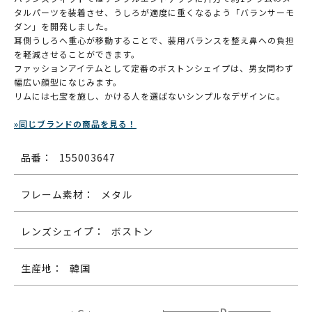
タルパーツを装着させ、うしろが適度に重くなるよう「バランサーモ
ダン」を開発しました。
耳側うしろへ重心が移動することで、装用バランスを整え鼻への負担
を軽減させることができます。
ファッションアイテムとして定番のボストンシェイプは、男女問わず
幅広い顔型になじみます。
リムには七宝を施し、かける人を選ばないシンプルなデザインに。
»同じブランドの商品を見る！
品番：
155003647
フレーム素材：
メタル
レンズシェイプ：
ボストン
生産地：
韓国