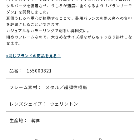
タルパーツを装着させ、うしろが適度に重くなるよう「バランサーモ
ダン」を開発しました。
耳側うしろへ重心が移動することで、装用バランスを整え鼻への負担
を軽減させることができます。
カジュアルなカラーリングで明るい雰囲気に。
細めのフレームなので、大きめなサイズ感ながらもすっきり掛けこな
せます。
»同じブランドの商品を見る！
品番：
155003821
フレーム素材：
メタル／超弾性樹脂
レンズシェイプ：
ウェリントン
生産地：
韓国