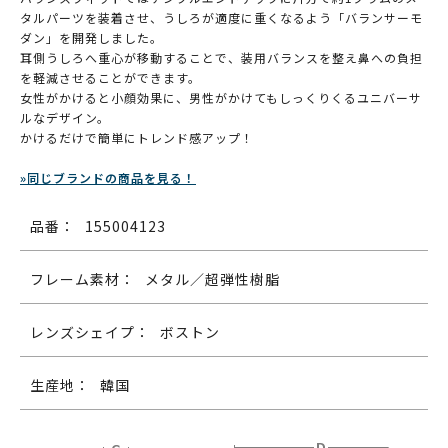
タルパーツを装着させ、うしろが適度に重くなるよう「バランサーモ
ダン」を開発しました。
耳側うしろへ重心が移動することで、装用バランスを整え鼻への負担
を軽減させることができます。
女性がかけると小顔効果に、男性がかけてもしっくりくるユニバーサ
ルなデザイン。
かけるだけで簡単にトレンド感アップ！
»同じブランドの商品を見る！
品番：
155004123
フレーム素材：
メタル／超弾性樹脂
レンズシェイプ：
ボストン
生産地：
韓国