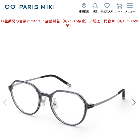
店舗検索
検索
お気に入り
カート
メニュー
お盆期間の営業について：店舗試着（8/7〜16停止）／配送・問合せ（8/13〜16休
業）