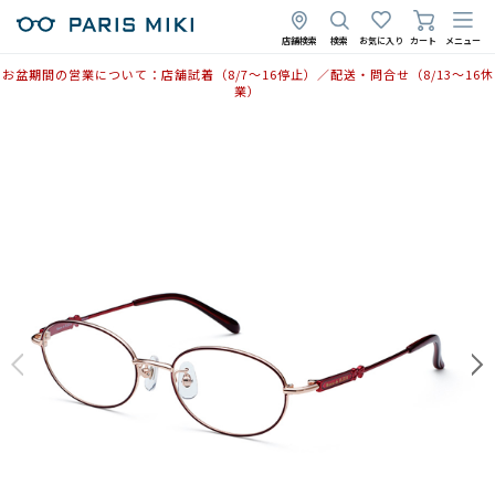
店舗検索
検索
お気に入り
カート
メニュー
お盆期間の営業について：店舗試着（8/7〜16停止）／配送・問合せ（8/13〜16休
業）