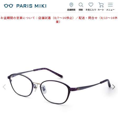
店舗検索
検索
お気に入り
カート
メニュー
お盆期間の営業について：店舗試着（8/7〜16停止）／配送・問合せ（8/13〜16休
業）