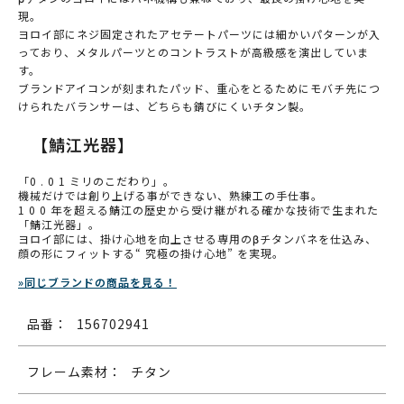
現。
ヨロイ部にネジ固定されたアセテートパーツには細かいパターンが入
っており、メタルパーツとのコントラストが高級感を演出していま
す。
ブランドアイコンが刻まれたパッド、重心をとるためにモバチ先につ
けられたバランサーは、どちらも錆びにくいチタン製。
【鯖江光器】
「0 . 0 1 ミリのこだわり」。
機械だけでは創り上げる事ができない、熟練工の手仕事。
1 0 0 年を超える鯖江の歴史から受け継がれる確かな技術で生まれた
「鯖江光器」。
ヨロイ部には、掛け心地を向上させる専用のβチタンバネを仕込み、
顔の形にフィットする“ 究極の掛け心地” を実現。
»同じブランドの商品を見る！
品番：
156702941
フレーム素材：
チタン