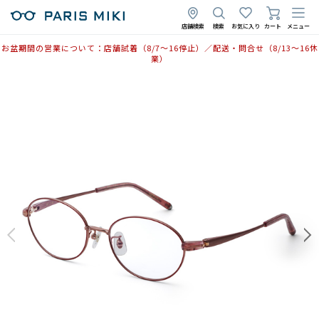
店舗検索
検索
お気に入り
カート
メニュー
お盆期間の営業について：店舗試着（8/7〜16停止）／配送・問合せ（8/13〜16休
業）