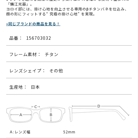
「鯖江光器」。
ヨロイ部には、掛け心地を向上させる専用のβチタンバネを仕込み、
顔の形にフィットする“ 究極の掛け心地” を実現。
»同じブランドの商品を見る！
品番：
156703032
フレーム素材：
チタン
レンズシェイプ：
その他
生産地：
日本
Ａ:レンズ幅
52mm