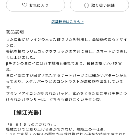
お気に入り
取り扱い店舗
店舗検索はこちら >
商品説明
リムに細かいラインの入った飾りリムを採用し、高級感のあるデザイ
ンに。
美観を損なうリムロックをブリッジの内部に隠し、スマートかつ美し
く仕上げました。
βチタンのヨロイにはバネ機構も兼ねており、最良の掛け心地を実
現。
ヨロイ部にネジ固定されたアセテートパーツには細かいパターンが入
っており、メタルパーツとのコントラストが高級感を演出していま
す。
ブランドアイコンが刻まれたパッド、重心をとるためにモバチ先につ
けられたバランサーは、どちらも錆びにくいチタン製。
【鯖江光器】
「0 . 0 1 ミリのこだわり」。
機械だけでは創り上げる事ができない、熟練工の手仕事。
1 0 0 年を超える鯖江の歴史から受け継がれる確かな技術で生まれた