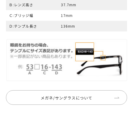
Ｂ:レンズ高さ
37.7mm
Ｃ:ブリッジ幅
17mm
Ｄ:テンプル長さ
136mm
メガネ/サングラスについて