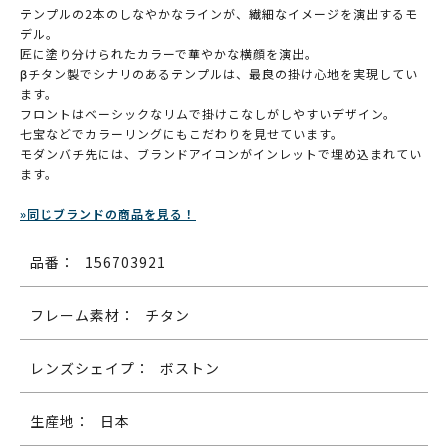
テンプルの2本のしなやかなラインが、繊細なイメージを演出するモ
デル。
匠に塗り分けられたカラーで華やかな横顔を演出。
βチタン製でシナリのあるテンプルは、最良の掛け心地を実現してい
ます。
フロントはベーシックなリムで掛けこなしがしやすいデザイン。
七宝などでカラーリングにもこだわりを見せています。
モダンバチ先には、ブランドアイコンがインレットで埋め込まれてい
ます。
»同じブランドの商品を見る！
品番：
156703921
フレーム素材：
チタン
レンズシェイプ：
ボストン
生産地：
日本