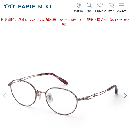
店舗検索
検索
お気に入り
カート
メニュー
お盆期間の営業について：店舗試着（8/7〜16停止）／配送・問合せ（8/13〜16休
業）