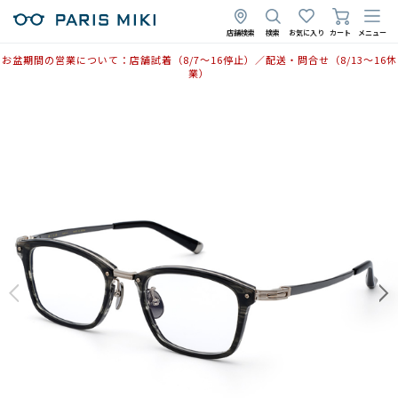
2025年11月17日
2025年11月14日
店舗検索
検索
お気に入り
カート
メニュー
お盆期間の営業について：店舗試着（8/7〜16停止）／配送・問合せ（8/13〜16休
業）