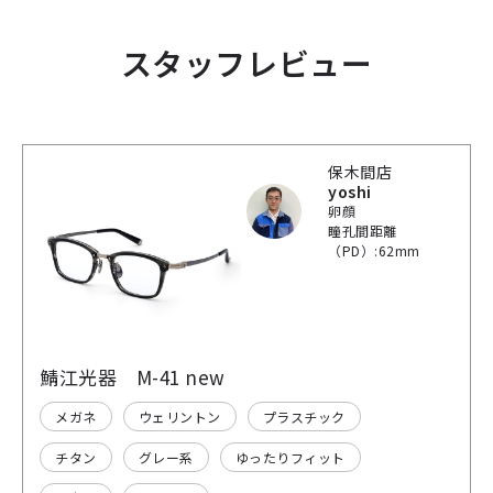
スタッフレビュー
保木間店
yoshi
卵顔
瞳孔間距離
（PD）:62mm
鯖江光器 M-41 new
メガネ
ウェリントン
プラスチック
チタン
グレー系
ゆったりフィット