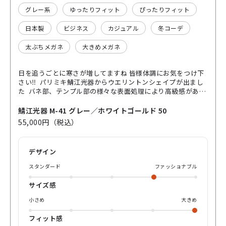
グレー系
ゆったりフィット
ぴったりフィット
日本製
ビジネス
カジュアル
冬コーデ
太ぶちメガネ
大きめメガネ
日を追うごとに寒さが増してますね 皆様体調にお気をつけ下
さい‼️ パリミキ鯖江光器からウエリントンシェイプが出まし
た バネ部、テンプル部の様々な表面処理により高級感がある
メガネとなっています。 カラーは4色展開です。 ぜひ店頭で
試着してみてくださいませ
鯖江光器 M-41 グレー／ホワイトゴールド 50
55,000円（税込）
デザイン
スタンダード
ファッショナブル
サイズ感
小さめ
大きめ
フィット感