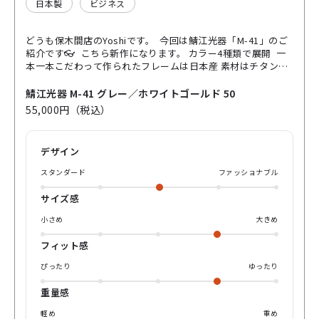
日本製
ビジネス
どうも保木間店のYoshiです。 今回は鯖江光器「M-41」のご
紹介です👓 こちら新作になります。 カラー4種類で展開 一
本一本こだわって作られたフレームは日本産 素材はチタンで
鼻パッドもチタンでできています。 チタンは錆びにくくアレ
ルギーになりにくい素材で作っています。 お仕事の時や休日
鯖江光器 M-41 グレー／ホワイトゴールド 50
にも使える一本になります。 ぜひお近くのパリミキで見てみ
55,000円（税込）
てください。
デザイン
スタンダード
ファッショナブル
サイズ感
小さめ
大きめ
フィット感
ぴったり
ゆったり
重量感
軽め
重め