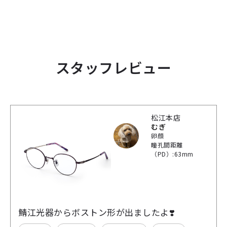
スタッフレビュー
松江本店
むぎ
卵顔
瞳孔間距離
（PD）:63mm
鯖江光器からボストン形が出ましたよ❣️