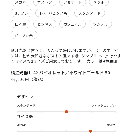
メガネ
ボストン
アセテート
メタル
βチタン
レッド/ピンク系
スタンダード
日本製
ビジネス
カジュアル
シンプル
パープル系
鯖江光器と言うと、大人って感じがしますが、今回のデザイ
ンは、皆の大好きなボストン型です😊 シンプルで、掛けやす
くサイズも2サイズご用意しております。 カラーは4色展開に
なっております♪♪ 是非店頭にご来店頂きかけ心地を確認し
てみて下さい。
鯖江光器 L-42 バイオレット／ホワイトゴールド 50
46,200円（税込）
デザイン
スタンダード
ファッショナブル
サイズ感
小さめ
大きめ