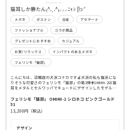
猫耳しか勝たん₍^.ˬ.^₎⸝⸝⸝ﾆｬﾝ ᥫ᭡ˊ
メガネ
ボストン
合金
アセテート
ファッショナブル
コラボ商品
プレゼントにおすすめ
カジュアル
お家/リラックス
インパクトのあるメガネ
フェリシモ「猫部」
こんにちは、沼館店の犬派コナカです🍎犬派の私も猫派にな
りそうな可愛さのフェリシモ「猫部」の第3弾❣️OMIMI-2は猫
耳をメタルとセルワッパでキュートにデザインしたモデルで
す😻インパクトのある目を引くデザインですが、ベースがボ
ストンなのでカジュアルコーデと相性良く、クリアカラーで
フェリシモ「猫部」 OMIMI-2 シロネコ ピンクゴールド
お顔馴染みも良いですよ👍ぜひぜひコーデのポイントに取り
51
入れてみて下さいね😊✨
13,200円（税込）
デザイン