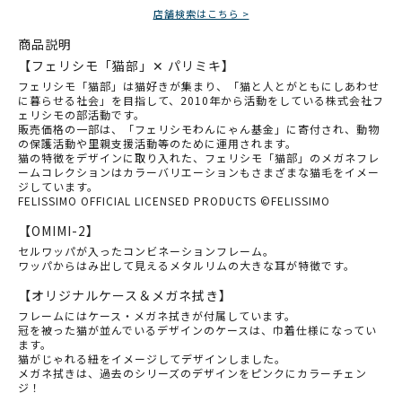
店舗検索はこちら >
商品説明
【フェリシモ「猫部」✕ パリミキ】
フェリシモ「猫部」は猫好きが集まり、「猫と人とがともにしあわせ
に暮らせる社会」を目指して、2010年から活動をしている株式会社フ
ェリシモの部活動です。
販売価格の一部は、「フェリシモわんにゃん基金」に寄付され、動物
の保護活動や里親支援活動等のために運用されます。
猫の特徴をデザインに取り入れた、フェリシモ「猫部」のメガネフレ
ームコレクションはカラーバリエーションもさまざまな猫毛をイメー
ジしています。
FELISSIMO OFFICIAL LICENSED PRODUCTS ©FELISSIMO
【OMIMI-2】
セルワッパが入ったコンビネーションフレーム。
ワッパからはみ出して見えるメタルリムの大きな耳が特徴です。
【オリジナルケース＆メガネ拭き】
フレームにはケース・メガネ拭きが付属しています。
冠を被った猫が並んでいるデザインのケースは、巾着仕様になってい
ます。
猫がじゃれる紐をイメージしてデザインしました。
メガネ拭きは、過去のシリーズのデザインをピンクにカラーチェン
ジ！