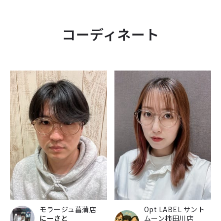
コーディネート
モラージュ菖蒲店
Opt LABEL サント
にーさと
ムーン柿田川店