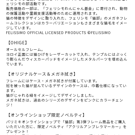
ェリシモの部活動です。
販売価格の一部は、「フェリシモわんにゃん基金」に寄付され、動物
の保護活動や里親支援活動等のために運用されます。
猫の特徴をデザインに取り入れた、フェリシモ「猫部」のメガネフレ
ームコレクションはカラーバリエーションもさまざまな猫毛をイメー
ジしています。
FELISSIMO OFFICIAL LICENSED PRODUCTS ©FELISSIMO
【OHIGE】
オールセルフレーム。
ヨロイ正面には猫ひげをレーザーカットで入れ、テンプルにはぷっく
り膨らんだウィスカーパッドをイメージしたメタルパーツを埋め込ん
でいます。
【オリジナルケース＆メガネ拭き】
フレームにはケース・メガネ拭きが付属しています。
冠を被った猫が並んでいるデザインのケースは、巾着仕様になってい
ます。
猫がじゃれる紐をイメージしてデザインしました。
メガネ拭きは、過去のシリーズのデザインをピンクにカラーチェン
ジ！
【オンラインショップ限定ノベルティ】
パリミキオンラインショップで「猫部」第3弾フレーム商品をご購入
いただいた方に、限定ノベルティ「アクリルアンブレラマーカー」を
プレゼント！