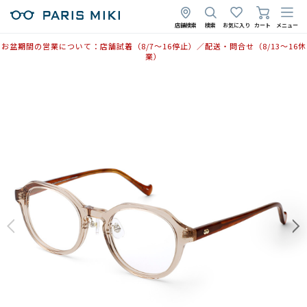
店舗検索
検索
お気に入り
カート
メニュー
お盆期間の営業について：店舗試着（8/7〜16停止）／配送・問合せ（8/13〜16休
業）