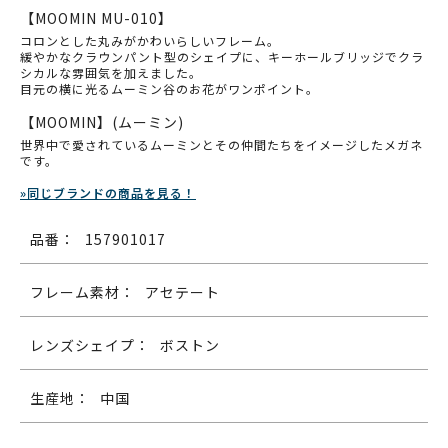
【MOOMIN MU-010】
コロンとした丸みがかわいらしいフレーム。
緩やかなクラウンパント型のシェイプに、キーホールブリッジでクラ
シカルな雰囲気を加えました。
目元の横に光るムーミン谷のお花がワンポイント。
【MOOMIN】(ムーミン)
世界中で愛されているムーミンとその仲間たちをイメージしたメガネ
です。
»同じブランドの商品を見る！
品番：
157901017
フレーム素材：
アセテート
レンズシェイプ：
ボストン
生産地：
中国