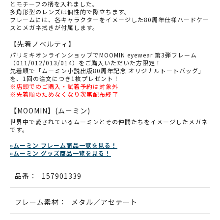
とモチーフの柄を入れました。
多角形型のレンズは個性的で際立ちます。
フレームには、各キャラクターをイメージした80周年仕様ハードケー
スとメガネ拭きが付属します。
【先着ノベルティ】
パリミキオンラインショップでMOOMIN eyewear 第3弾フレーム
（011/012/013/014）をご購入いただいた方限定！
先着順で「ムーミン小説出版80周年記念 オリジナルトートバッグ」
を、1回の注文につき1枚プレゼント！
※店頭でのご購入・試着予約は対象外
※先着順のためなくなり次第配布終了
【MOOMIN】(ムーミン)
世界中で愛されているムーミンとその仲間たちをイメージしたメガネ
です。
»ムーミン フレーム商品一覧を見る！
»ムーミン グッズ商品一覧を見る！
品番：
157901339
フレーム素材：
メタル／アセテート