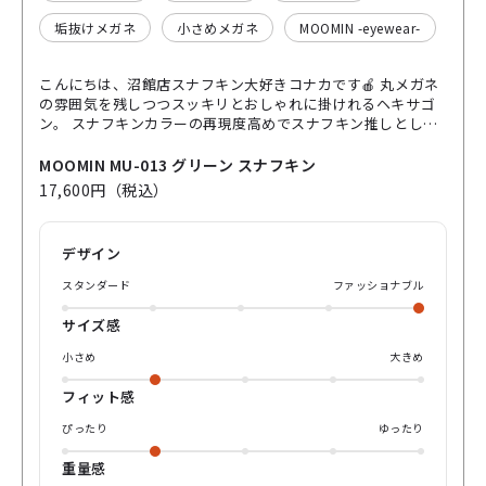
垢抜けメガネ
小さめメガネ
MOOMIN -eyewear-
こんにちは、沼館店スナフキン大好きコナカです🍎 丸メガネ
の雰囲気を残しつつスッキリとおしゃれに掛けれるヘキサゴ
ン。 スナフキンカラーの再現度高めでスナフキン推しとして
は気分上がりまくりです☺️ 秋冬コーデにも良いですよね✨ぜ
ひ一度見に来てくださいね〜
MOOMIN MU-013 グリーン スナフキン
17,600円（税込）
デザイン
スタンダード
ファッショナブル
サイズ感
小さめ
大きめ
フィット感
ぴったり
ゆったり
重量感