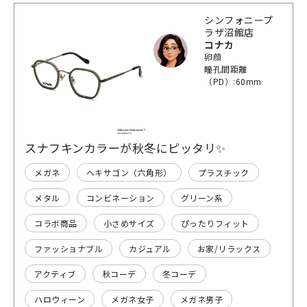
シンフォニープ
ラザ沼館店
コナカ
卵顔
瞳孔間距離
（PD）:60mm
スナフキンカラーが秋冬にピッタリ✨
メガネ
ヘキサゴン（六角形）
プラスチック
メタル
コンビネーション
グリーン系
コラボ商品
小さめサイズ
ぴったりフィット
ファッショナブル
カジュアル
お家/リラックス
アクティブ
秋コーデ
冬コーデ
ハロウィーン
メガネ女子
メガネ男子