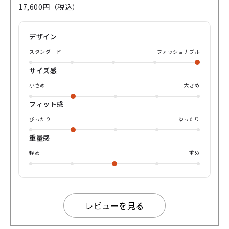
に、ウィンザーリムと呼ばれる金属の内側にセル枠を入れ込
17,600円（税込）
んでセルと金属フレームの両方の特徴を持って仕上がってま
す。 近年人気のバレル(樽型)に近く、スッキリした印象なが
ら個性も出せるオールマイティな一本ですね。 サイドのスナ
デザイン
フキンのプリントもさり気なくて、先セルにはワンポイント
でカップに入った可愛いニョロニョロもいます✨ MOOMIN好
スタンダード
ファッショナブル
きには是非店頭でこの可愛さと優しさをご覧になって下さ
い。 専用の可愛いケースも付いてきますのでそちらもお楽
サイズ感
しみに😄
小さめ
大きめ
フィット感
ぴったり
ゆったり
重量感
軽め
重め
レビューを見る