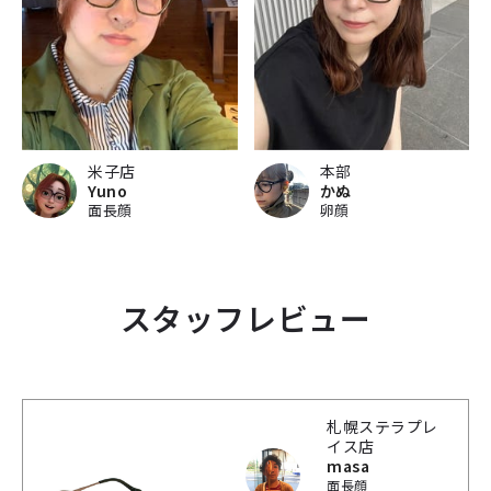
米子店
本部
Yuno
かぬ
面長顔
卵顔
スタッフレビュー
札幌ステラプレ
イス店
masa
面長顔