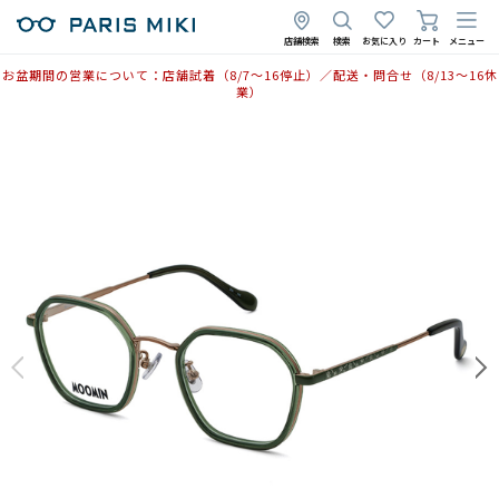
2025年11月13日
2025年10月2日
店舗検索
検索
お気に入り
カート
メニュー
お盆期間の営業について：店舗試着（8/7〜16停止）／配送・問合せ（8/13〜16休
業）