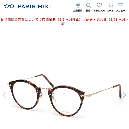
店舗検索
検索
お気に入り
カート
メニュー
お盆期間の営業について：店舗試着（8/7〜16停止）／配送・問合せ（8/13〜16休
業）