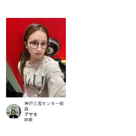
神戸三宮センター街
店
アヤネ
卵顔