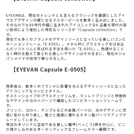
EYEVANは、現在のトレンドとも言えるクラシックを基調としたアイ
ウエアデザインの礎となるマスターピースを数多く生み出しました。
そのなかでも80年代中盤に生まれたアイコニックな6 品番を現代の高
い技術により復刻した特別なシリーズが「Capsule collection」で
す。
現在でも多くのブランドのデザインソースとなっている美しいコンビ
ネーションフレーム「E-0505」。メタル枠にプラスチックをはめ込
んだソフトリムと呼ばれる手法を用いた「E-0501」。色褪せること
なく時代を超えて愛される美しいデザインはそのままに、現在のジャ
パンメイドの技術で蘇らせました。
【EYEVAN Capsule E-0505】
発表後は、数多くのブランドに影響を与えるデザインソースとなった
アイコニックなコンビスタイル。
ボストンシェイプのプラスチックリムを、マンレイブリッジと特徴的
なデザインのヨロイパーツで構成したコンビネーションフレームで
す。
ブリッジ、ヨロイ、テンプルなどの金属パーツは、元のデザインに忠
実に型から作り直し、軽さと強度に優れるチタン製パーツでアップグ
レードしています。
特注のオリジナル生地である美しい鼈甲(べっこう)柄を中心に、どこ
か懐かしみのあるオーセンティックなフレームカラー展開です。