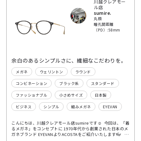
川越クレアモー
ル店
sumire.
丸顔
瞳孔間距離
（PD）:58mm
余白のあるシンプルさに、繊細なこだわりを。
メガネ
ウェリントン
ラウンド
コンビネーション
ブラック系
スタンダード
ファッショナブル
小さめサイズ
日本製
ビジネス
シンプル
細みメガネ
EYEVAN
こんにちは、川越クレアモール店sumireです☺︎ 今回は、「着
るメガネ」をコンセプトに 1970年代から創業された日本のメ
ガネブランド EYEVANよりACOSTAをご紹介いたします👓 カ
ジュアルすぎずフォーマルすぎない、シーンを選ばず使える