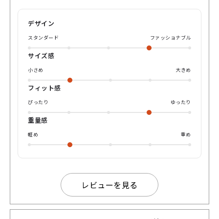
見ても、ブラックとゴールドの対比でバチッと決まったコン
トラストがとてもおしゃれです♪.𖥔 ݁ ˖ ✦ ‧₊˚ ⋅ 金属パーツの
デザイン
彫刻は細やかで美しく、 シンプルさの中にも目を引く工夫が
なされています。 繊細な見た目と計算された強度で実用性も
スタンダード
ファッショナブル
おしゃれも抜群な一本です✨
サイズ感
小さめ
大きめ
フィット感
ぴったり
ゆったり
重量感
軽め
重め
レビューを見る