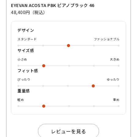
コンビネーションフレーム！ サイドは上品で繊細、フロント
EYEVAN ACOSTA PBK ピアノブラック 46
は存在感のある黒縁デザインで、丸型フレームが初めての方
48,400円（税込）
にもおすすめです◎ ヨロイを最短距離で曲げたミニマルな設
計に、ワンポイントのカシメピンがさりげないアクセント💡
リム裏のミル模様も、普段は見えない所まで細部のこだわり
デザイン
を感じます🪙🔍 ミニマルで繊細なディテールで、日常に溶
け込みつつ 印象を整えてくれる一本です。 是非、パリミキ
スタンダード
ファッショナブル
店頭またはオンラインショップにてお待ちしております🦤
サイズ感
小さめ
大きめ
フィット感
ぴったり
ゆったり
重量感
軽め
重め
レビューを見る