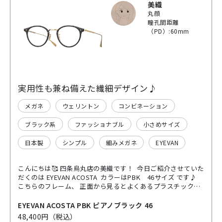
美織
丸顔
瞳孔間距離
（PD）:60mm
実用性も兼ね備えた繊細デザイン♪
メガネ
ウェリントン
コンビネーション
ブラック系
ファッショナブル
小さめサイズ
日本製
シンプル
細みメガネ
EYEVAN
こんにちは🥰 四条烏丸店の美織です！ 今日ご紹介させていた
だくのは EYEVAN ACOSTA カラーはPBK 46サイズ です♪
こちらのフレーム、 正面から見るとよくあるプラスチックと
金属のコンビフレームなのですが、 内側から見てみると… な
んとゴールドの金属パーツがしっかりと支えているんです！
EYEVAN ACOSTA PBK ピアノブラック 46
これがあることによって強度が増し、レンズ周りフロント部
48,400円（税込）
分の変形を防ぐ作りになっております💡 斜め上、斜め横から