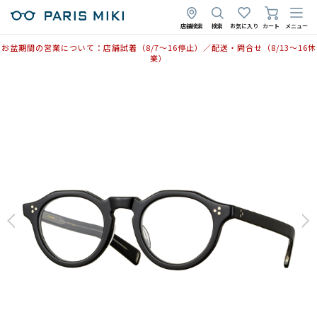
店舗検索
検索
お気に入り
カート
メニュー
お盆期間の営業について：店舗試着（8/7〜16停止）／配送・問合せ（8/13〜16休
業）