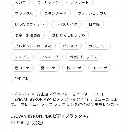
メガネ
ウェリントン
アセテート
ブラック系
スタンダード
ファッショナブル
ぴったりフィット
小さめサイズ
日本製
限定・別注商品
はじめてにおすすめ
プレゼントにおすすめ
ビジネス
カジュアル
シンプル
アクティブ
お家/リラックス
春コーデ
夏コーデ
秋コーデ
冬コーデ
EYEVAN
こんにちは🌞 羽生店スタッフにーさとです💁‍♂️ 本日
「EYEVAN BYRON PBK ピアノブラック 47」レビュー致しま
す。 フレームカラー:ブラック レンズ:EYEVAN デモレンズ
BYRONモデルは程よく丸みのあるウェリントンシェイプで、
ふっくらとした厚みのアセテート素材が特徴的だと感じま
EYEVAN BYRON PBK ピアノブラック 47
す。 こちらのフレームはブラックカラーなので、モード感も
42,900円（税込）
ありつつ 金属の装飾でゴージャスな雰囲気が感じられます。
鼻盛り（鼻が当たる部分）も高めに設計されておりますの