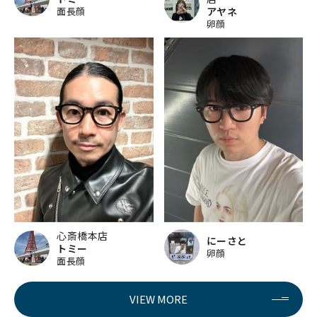
面長顔
アヤネ
卵顔
心斎橋本店
にーさと
トミー
卵顔
面長顔
VIEW MORE