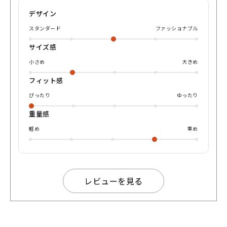
で、着用時フレームが落ちてきづらい所も 日本製のありがた
デザイン
い所ですよね☺️ サイズは47サイズとぴったりめな印象。 し
っかりと掛け具合だと感じました。 度なし、度付き又はカラ
スタンダード
ファッショナブル
ーレンズ等ご対応しております。 もちろん男女問わずのフレ
ームになります👫 大変人気の高い太みで丸みな形になります
サイズ感
のでこれ一つで決まります。 是非パリミキオンライン購入又
は取り扱いパリミキ店舗までお越しくださいませ♪
小さめ
大きめ
フィット感
ぴったり
ゆったり
重量感
軽め
重め
レビューを見る