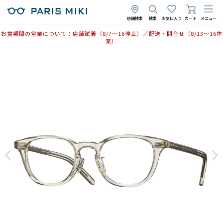
店舗検索
検索
お気に入り
カート
メニュー
お盆期間の営業について：店舗試着（8/7〜16停止）／配送・問合せ（8/13〜16休
業）