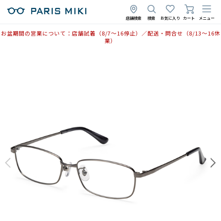
店舗検索
検索
お気に入り
カート
メニュー
お盆期間の営業について：店舗試着（8/7〜16停止）／配送・問合せ（8/13〜16休
業）