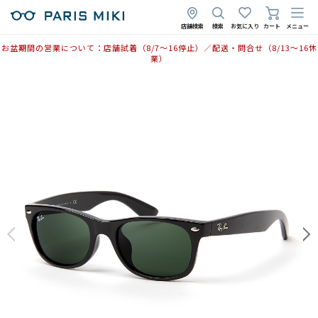
店舗検索
検索
お気に入り
カート
メニュー
お盆期間の営業について：店舗試着（8/7〜16停止）／配送・問合せ（8/13〜16休
業）