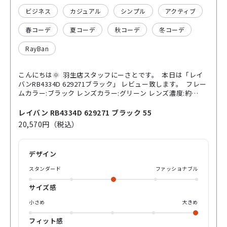
ビジネス
カジュアル
シンプル
アクティブ
春コーデ
夏コーデ
秋コーデ
冬コーデ
RayBan
こんにちは🌞 羽生店スタッフにーさとです。 本日は「レイ
バンRB4334D 629271ブラック」 レビュー致します。 フレー
ムカラー:ブラック レンズカラー:グリーン レンズ濃度:約
87.1% こちらはボストンタイプのクリングス（鼻あて）付き
のサングラスになります🕶️ フレームのズレにくさと、かけ具
レイバン RB4334D 629271 ブラック 55
合は個人的にかなりフィット感の高い商品であると思います
20,570円（税込）
☆ 大ぶりなサイズ感でかなりゆとりがありつつ、スマートな
印象。 55サイズになりますので、男女問わず掛けやすいサイ
ズ感となっており樹脂素材と、合金で程よく広がるフレーム
デザイン
になります。 大きめなサイズと軽さとずれにくさ優先のお客
様にオススメしたい商品です。 濃度もかなり濃いので、眩し
スタンダード
ファッショナブル
さ避けにもかなり役立つサングラスです。別カラーも是非コ
ーディネートあげておりますのでチェックしてみて下さいね
サイズ感
😆 パリミキオンライン購入又は取り扱いパリミキ店舗までお
越しくださいませ♪
小さめ
大きめ
フィット感