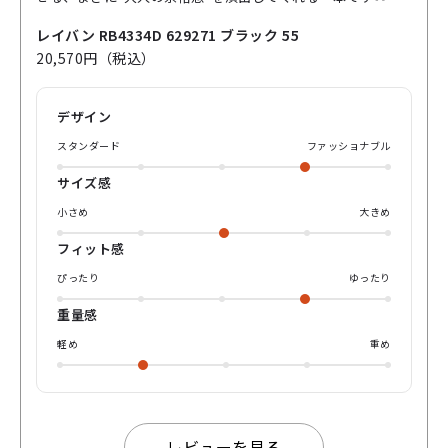
ラックフレームにグリーンレンズって、永遠に間違いない組
み合わせじゃないですか？ 自然光に映えるから、外での写真
レイバン RB4334D 629271 ブラック 55
はもちろん、カフェや街歩きのちょっとしたスナップでも
20,570円（税込）
SNS映えバッチリ✨ しかも軽いかけ心地で長時間でもストレ
スなし！ サイドのメタルパーツがさりげなく光って、横顔の
雰囲気までアップしてくれるのもポイントです！👯‍♂️ 「おしゃ
デザイン
れしてるけど頑張りすぎてない」そんな絶妙なバランスを叶
えてくれるので、男女問わずおすすめ！ シンプルコーデのア
スタンダード
ファッショナブル
クセントにしても、トレンド感あるスタイルにプラスしても
間違いなし！ ひとつ持っておくとかなり使えますよ〜🕶 ぜ
サイズ感
ひ店頭にてお試しくださいませ♪ yuyaでした、それではま
た💁‍♂️
小さめ
大きめ
フィット感
ぴったり
ゆったり
重量感
軽め
重め
レビューを見る