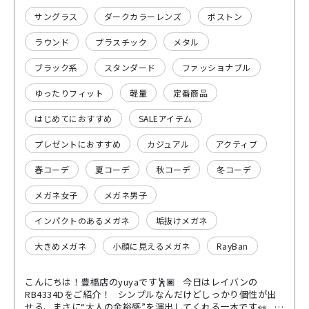
サングラス
ダークカラーレンズ
ボストン
ラウンド
プラスチック
メタル
ブラック系
スタンダード
ファッショナブル
ゆったりフィット
軽量
定番商品
はじめてにおすすめ
SALEアイテム
プレゼントにおすすめ
カジュアル
アクティブ
春コーデ
夏コーデ
秋コーデ
冬コーデ
メガネ女子
メガネ男子
インパクトのあるメガネ
垢抜けメガネ
大きめメガネ
小顔に見えるメガネ
RayBan
こんにちは！豊橋店のyuyaです🕺🏿 今日はレイバンの
RB4334Dをご紹介！ シンプルなんだけどしっかり個性が出
せる、まさに“大人の余裕感”を演出してくれる一本です👀 ブ