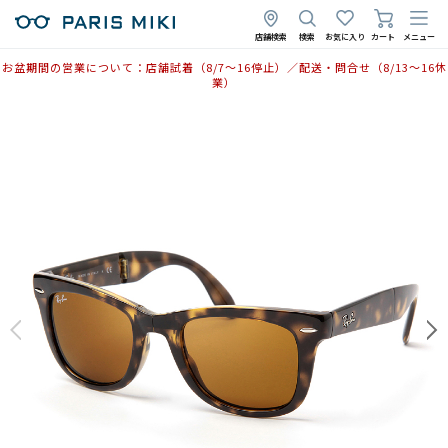
店舗検索
検索
お気に入り
カート
メニュー
お盆期間の営業について：店舗試着（8/7〜16停止）／配送・問合せ（8/13〜16休
業）