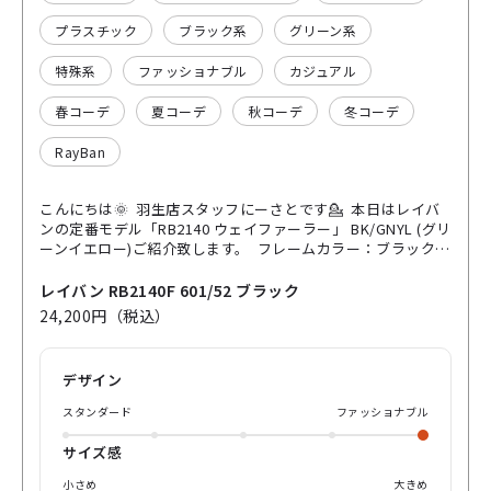
プラスチック
ブラック系
グリーン系
特殊系
ファッショナブル
カジュアル
春コーデ
夏コーデ
秋コーデ
冬コーデ
RayBan
こんにちは🌞 羽生店スタッフにーさとです💁 本日はレイバ
ンの定番モデル「RB2140 ウェイファーラー」 BK/GNYL (グリ
ーンイエロー)ご紹介致します。 フレームカラー：ブラック
レンズカラー：グリーンイエロー レンズ濃度:約53.4% 有名
人がかなり着用されております。ウェイファーラー ゴツメな
レイバン RB2140F 601/52 ブラック
デザインと程よい抜け感のあるレイバンのファッションアイ
24,200円（税込）
コンの一つでもあります♪ 定番モデルではありますが、日本
時のお顔に合うようにノーズパット、お鼻が当たる部分のパ
ーツが高めに設計させており快適な着用感を得られるフレー
デザイン
ムでもあります。 こちらはいくつかレンズカラーも展開ござ
いますので、ぜひ太めなサングラスお探しの方、定番モデル
スタンダード
ファッショナブル
をお探しの方はパリミキオンライン購入、又はパリミキ店舗
までお越しくださいませ♪
サイズ感
小さめ
大きめ