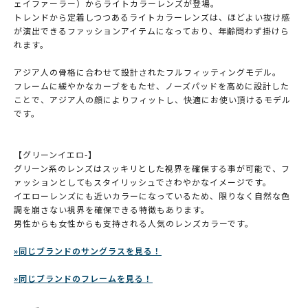
ェイファーラー）からライトカラーレンズが登場。
トレンドから定着しつつあるライトカラーレンズは、ほどよい抜け感
が演出できるファッションアイテムになっており、年齢問わず掛けら
れます。
アジア人の骨格に合わせて設計されたフルフィッティングモデル。
フレームに緩やかなカーブをもたせ、ノーズパッドを高めに設計した
ことで、アジア人の顔によりフィットし、快適にお使い頂けるモデル
です。
【グリーンイエロ-】
グリーン系のレンズはスッキリとした視界を確保する事が可能で、フ
ァッションとしてもスタイリッシュでさわやかなイメージです。
イエローレンズにも近いカラーになっているため、限りなく自然な色
調を崩さない視界を確保できる特徴もあります。
男性からも女性からも支持される人気のレンズカラーです。
»同じブランドのサングラスを見る！
»同じブランドのフレームを見る！