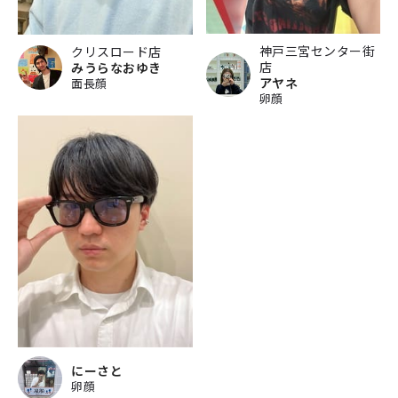
神戸三宮センター街
クリスロード店
店
みうらなおゆき
アヤネ
面長顔
卵顔
にーさと
卵顔