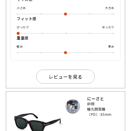
おります⭐︎
小さめ
大きめ
フィット感
ぴったり
ゆったり
重量感
軽め
重め
レビューを見る
にーさと
卵顔
瞳孔間距離
（PD）:65mm