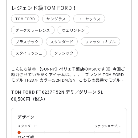
レジェンド級TOM FORD！
TOM FORD
サングラス
ユニセックス
ダークカラーレンズ
ウェリントン
プラスチック
スタンダード
ファッショナブル
スタイリッシュ
クラシック
こんにちは🌞 【SUNNY】ペリエ千葉店のMSKです😶‍🌫️ 今回ご
紹介させていただくアイテムは、、、 ブランド:TOM FORD
モデル:TF237F カラー:52N DM/GN こちらの品番でモデルが
わかる方もいらっしゃるのではないでしょうか🤔 「TOM
FORD」の中でもアイコンモデルと言われる “Snowdon” ✨
TOM FORD FT0237F 52N デミ／グリーン 51
世界的にも数多くの著名人が着用されておりますので、
60,500円（税込）
「TOM FORD」を代表する1本と位置づけられております🙌
もはやレジェンド級なのではと感じます🧞‍♂️ ◻︎ウェリントン
シェイプの黄金比 ◻︎デザイン、フィッティングともに安定感
デザイン
抜群 ◻︎鼻当てもアジアンフィットデザインによる安心感
◻︎「TOM FORD」の象徴的存在 是非コレクションに入れてい
スタンダード
ファッショナブル
ただきたいアイウェアとしてお勧めいたします🤝 気に入って
いただけた方は オンライン注文🛒または店舗にてお待ちして
サイズ感