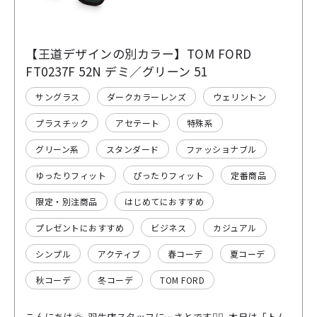
【王道デザインの別カラー】TOM FORD
FT0237F 52N デミ／グリーン 51
サングラス
ダークカラーレンズ
ウェリントン
プラスチック
アセテート
特殊系
グリーン系
スタンダード
ファッショナブル
ゆったりフィット
ぴったりフィット
定番商品
限定・別注商品
はじめてにおすすめ
プレゼントにおすすめ
ビジネス
カジュアル
シンプル
アクティブ
春コーデ
夏コーデ
秋コーデ
冬コーデ
TOM FORD
こんにちは🌞 羽生店スタッフにーさとです💁‍♂️ 本日は「トム