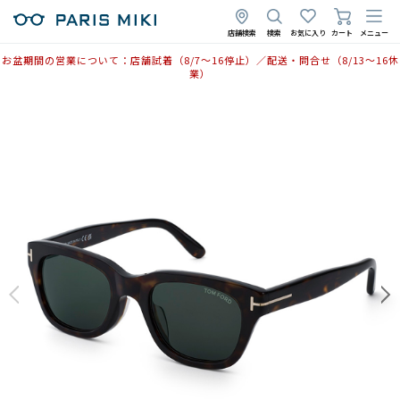
2025年11月10日
2026年2月25日
店舗検索
検索
お気に入り
カート
メニュー
お盆期間の営業について：店舗試着（8/7〜16停止）／配送・問合せ（8/13〜16休
業）