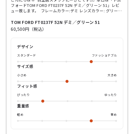
フォードTOM FORD FT0237F 52N デミ／グリーン 51」レビ
ュー致します。 フレームカラー:デミ レンズカラー: グリーン
レンズ濃度:84.1% 映画で着用が話題になったサングラスモデ
ル🕶️ 高級感が溢れトムフォードを代表する太めなフレームの
TOM FORD FT0237F 52N デミ／グリーン 51
サングラスとなっております。 濃度もかなり濃いめ。 紫外線
60,500円（税込）
をしっかりカットしてくれる、快晴の日にオススメしたいア
イテムです。 サイズ感は51と私でピッタリめ、男女問わず掛
けやすい印象です👫 カラーもデミ色と黄色べっ甲のような光
デザイン
沢があります。 肌馴染みしやすく、黒縁よりも柔らかい印象
になりますね 是非パリミキオンライン購入又は取り扱いパリ
スタンダード
ファッショナブル
ミキ店舗までお越しくださいませ♪
サイズ感
小さめ
大きめ
フィット感
ぴったり
ゆったり
重量感
軽め
重め