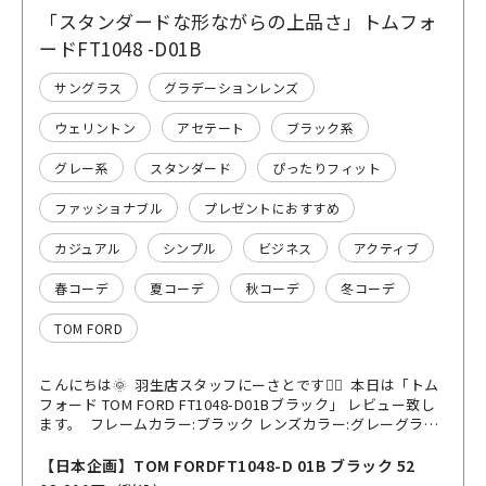
「スタンダードな形ながらの上品さ」トムフォ
ードFT1048 -D01B
サングラス
グラデーションレンズ
ウェリントン
アセテート
ブラック系
グレー系
スタンダード
ぴったりフィット
ファッショナブル
プレゼントにおすすめ
カジュアル
シンプル
ビジネス
アクティブ
春コーデ
夏コーデ
秋コーデ
冬コーデ
TOM FORD
こんにちは🌞 羽生店スタッフにーさとです💁‍♂️ 本日は「トム
フォード TOM FORD FT1048-D01Bブラック」 レビュー致し
ます。 フレームカラー:ブラック レンズカラー:グレーグラデ
ーション レンズ濃度:約69.93% フレーム自体はかなりベーシ
ックなウェリントンタイプのサングラス🕶️ どんな洋服にも合
【日本企画】TOM FORDFT1048-D 01B ブラック 52
わせやすく黒縁でかっこいい😎 サイズ感も52サイズと男女共