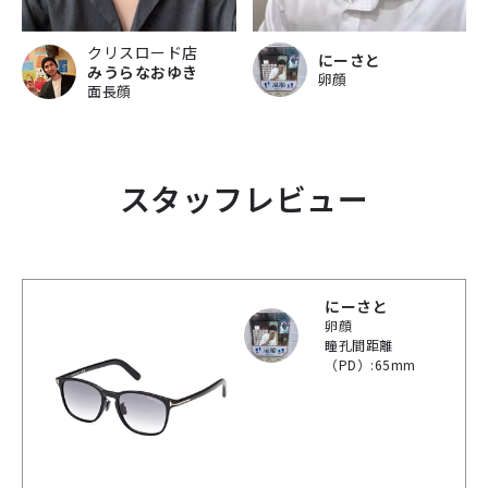
クリスロード店
にーさと
みうらなおゆき
卵顔
面長顔
スタッフレビュー
にーさと
卵顔
瞳孔間距離
（PD）:65mm