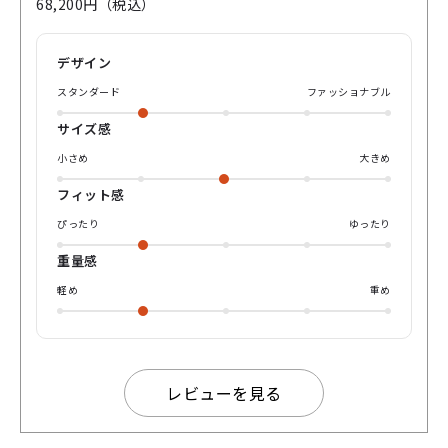
68,200円（税込）
に掛けやすく、鼻あて（鼻パット）が付いている日本人向け
のデザインにもなっております。 レンズもトムフォードには
珍しいグラデーションタイプになりますので、よりラフでエ
デザイン
レガントなグレーカラーの印象 このシンプルながらトムフォ
ードらしい抜け感のある高級感がたまらないですね🤤 是非パ
スタンダード
ファッショナブル
リミキオンライン購入又はパリミキ店舗までお越しください
ませ♪
サイズ感
小さめ
大きめ
フィット感
ぴったり
ゆったり
重量感
軽め
重め
レビューを見る