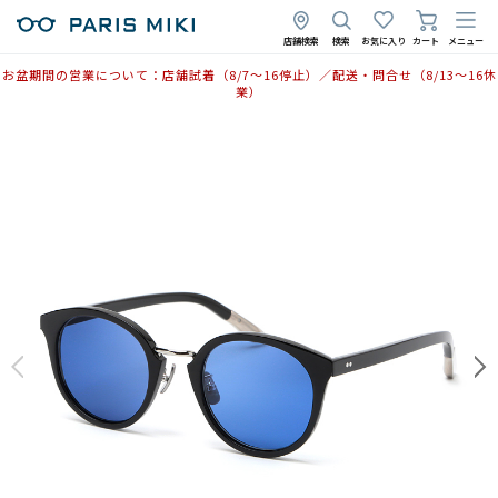
店舗検索
検索
お気に入り
カート
メニュー
お盆期間の営業について：店舗試着（8/7〜16停止）／配送・問合せ（8/13〜16休
業）