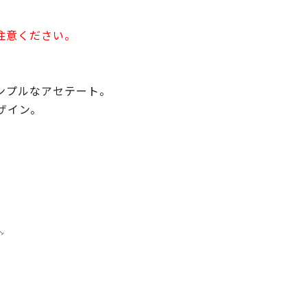
注意ください。
ンプルなアセテート。
デザイン。