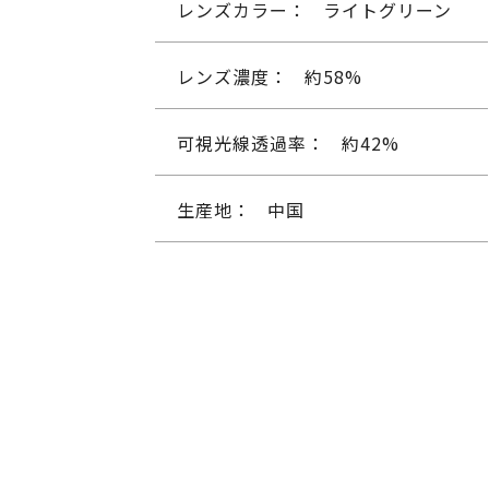
レンズカラー：
ライトグリーン
レンズ濃度：
約58%
可視光線透過率：
約42%
生産地：
中国