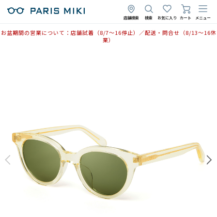
店舗検索
検索
お気に入り
カート
メニュー
お盆期間の営業について：店舗試着（8/7〜16停止）／配送・問合せ（8/13〜16休
業）