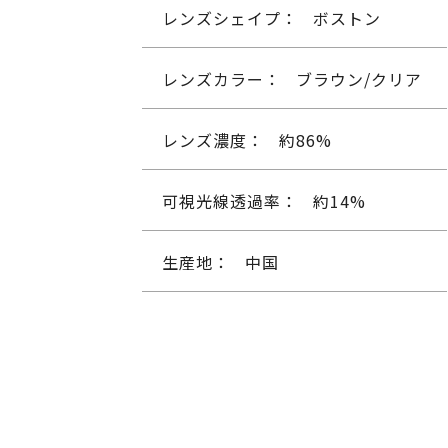
レンズシェイプ：
ボストン
レンズカラー：
ブラウン/クリア
レンズ濃度：
約86%
可視光線透過率：
約14%
生産地：
中国