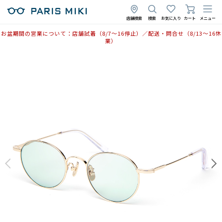
店舗検索
検索
お気に入り
カート
メニュー
お盆期間の営業について：店舗試着（8/7〜16停止）／配送・問合せ（8/13〜16休
業）