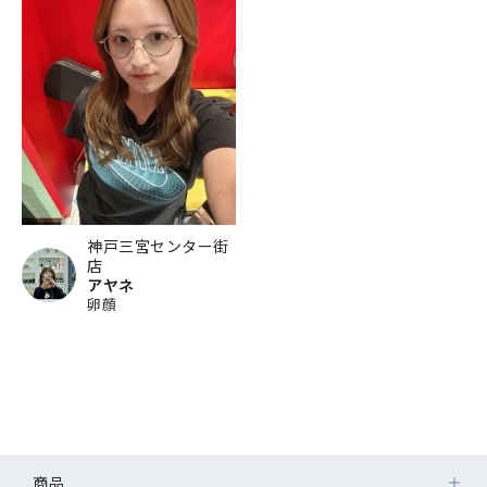
神戸三宮センター街
店
アヤネ
卵顔
商品