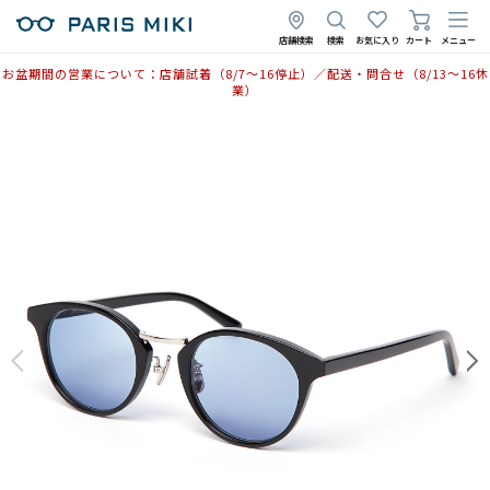
店舗検索
検索
お気に入り
カート
メニュー
お盆期間の営業について：店舗試着（8/7〜16停止）／配送・問合せ（8/13〜16休
業）