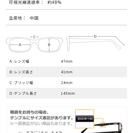
可視光線透過率：
約48%
生産地：
中国
Ａ:レンズ幅
47mm
Ｂ:レンズ高さ
41mm
Ｃ:ブリッジ幅
24mm
Ｄ:テンプル長さ
145mm