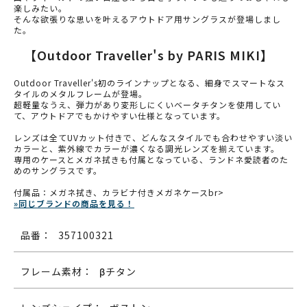
楽しみたい。
そんな欲張りな思いを叶えるアウトドア用サングラスが登場しまし
た。
【Outdoor Traveller's by PARIS MIKI】
Outdoor Traveller's初のラインナップとなる、細身でスマートなス
タイルのメタルフレームが登場。
超軽量なうえ、弾力があり変形しにくいベータチタンを使用してい
て、アウトドアでもかけやすい仕様となっています。
レンズは全てUVカット付きで、どんなスタイルでも合わせやすい淡い
カラーと、紫外線でカラーが濃くなる調光レンズを揃えています。
専用のケースとメガネ拭きも付属となっている、ランドネ愛読者のた
めのサングラスです。
付属品：メガネ拭き、カラビナ付きメガネケースbr>
»同じブランドの商品を見る！
品番：
357100321
フレーム素材：
βチタン