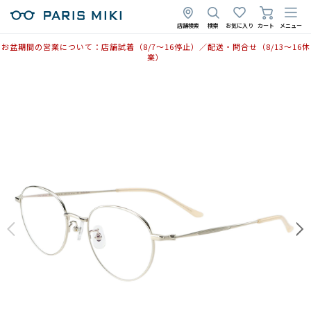
店舗検索
検索
お気に入り
カート
メニュー
お盆期間の営業について：店舗試着（8/7〜16停止）／配送・問合せ（8/13〜16休
業）