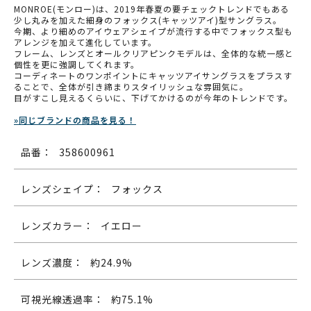
MONROE(モンロー)は、2019年春夏の要チェックトレンドでもある
少し丸みを加えた細身のフォックス(キャッツアイ)型サングラス。
今期、より細めのアイウェアシェイプが流行する中でフォックス型も
アレンジを加えて進化しています。
フレーム、レンズとオールクリアピンクモデルは、全体的な統一感と
個性を更に強調してくれます。
コーディネートのワンポイントにキャッツアイサングラスをプラスす
ることで、全体が引き締まりスタイリッシュな雰囲気に。
目がすこし見えるくらいに、下げてかけるのが今年のトレンドです。
»同じブランドの商品を見る！
品番：
358600961
レンズシェイプ：
フォックス
レンズカラー：
イエロー
レンズ濃度：
約24.9%
可視光線透過率：
約75.1%