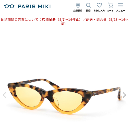
店舗検索
検索
お気に入り
カート
メニュー
お盆期間の営業について：店舗試着（8/7〜16停止）／配送・問合せ（8/13〜16休
業）