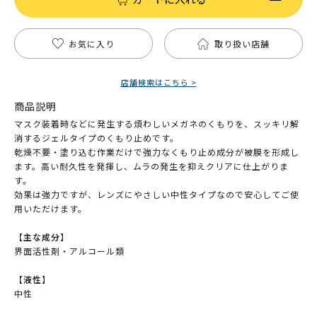
お気に入り
取り扱い店舗
店舗検索はこちら >
商品説明
マスク装着時などに発生する煩わしいメガネのくもりを、スッキリ解
消するジェルタイプのくもり止めです。
乾燥不要・塗り込む作業だけで強力なくもり止め成分が被膜を形成し
ます。高い耐久性を発揮し、ムラの発生を抑えクリアに仕上がりま
す。
効果は強力ですが、レンズにやさしい中性タイプなので安心してご使
用いただけます。
【主な成分】
界面活性剤・アルコール類
【液性】
中性