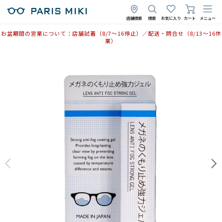
店舗検索
検索
お気に入り
カート
メニュー
お盆期間の営業について：店舗試着（8/7〜16停止）／配送・問合せ（8/13〜16休
業）