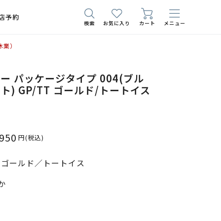
店予約
検索
お気に入り
カート
メニュー
休業）
ー パッケージタイプ 004(ブル
) GP/TT ゴールド/トートイス
,950
円
(税込)
T ゴールド／トートイス
か