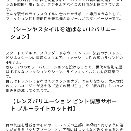
ホの長時間利用」など、デジタルデバイスの利用が上位にきていま
す。
そんな現代のライフスタイルに合わせたサポート専用メガネとして、
ファッション性と機能性を兼ね備えたツールがスマホイージーです。
【シーンやスタイルを選ばない12バリエー
ション】
スタートモデルは、スタンダードなウエリントン、流行のボストン、
ビジネスシーンに最適なスクエア、ファッション性の高いラウンドの
4モデル。
さらに3つのカラーバリエーションを設けることで、世代や性別を選
ばず様々なファッションやシーン、ライフスタイルにも対応可能で
す。
目元はトレンドに合わせてファッショナブルでありながら、大人世代
のスマホユーザーが抱える「近くの見づらさ」や「疲れ目」といった
悩みを軽減してくれます。
【レンズバリエーション ピント調節サポー
ト ブルーライトカット付】
目の負担を軽減させるために、レンズの上部には裸眼と同じように遠
くが見える「クリアゾーン」と、下部にはスマホなど近くを見るとき