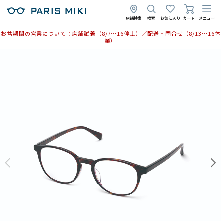
店舗検索
検索
お気に入り
カート
メニュー
お盆期間の営業について：店舗試着（8/7〜16停止）／配送・問合せ（8/13〜16休
業）