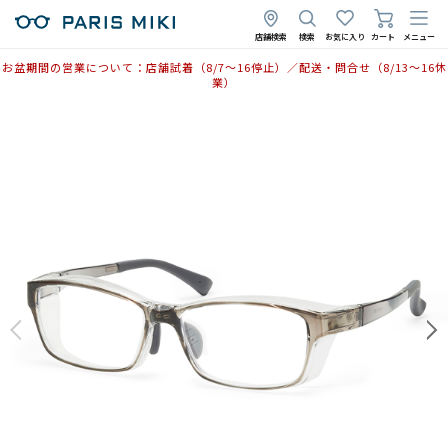
店舗検索
検索
お気に入り
カート
メニュー
お盆期間の営業について：店舗試着（8/7〜16停止）／配送・問合せ（8/13〜16休
業）