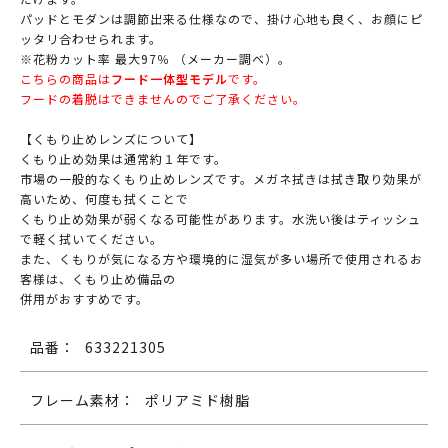
パッドとモダンは調節出来る仕様なので、掛け心地も良く、お顔にピ
ッタリ合わせられます。
※花粉カット率 最大97％ （メーカー調べ）。
こちらの商品は
フード一体型モデル
です。
フードの着脱はできませんのでご了承ください。
【くもり止めレンズについて】
くもり止め効果は通常約１年です。
市場の一般的なくもり止めレンズです。メガネ拭きは拭き取り効果が
高いため、何度も拭くことで
くもり止め効果が弱くなる可能性があります。水洗い後はティッシュ
で軽く拭いてください。
また、くもりが気になる方や環境的に湿気が多い場所で使用されるお
客様は、くもり止め備品の
併用がおすすめです。
品番：
633221305
フレーム素材：
ポリアミド樹脂